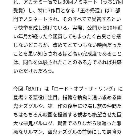
れ、アカデミー賞では30回ノミネート（うち17回
受賞）し、特に3作目となる「王の帰還」は11部
門でノミネートされ、そのすべてで受賞するとい
う快挙を成し遂げている。実際、公開から20年近
い年月が経った今鑑賞してもまったく古臭さを感
じないどころか、改めてとてつもない映画だった
ことを思い知らされるほど高い完成度であること
は、同作を体験されたことのある方であれば共感
いただけるだろう。
今回「BAIT」は「ロード・オブ・ザ・リング」に
登場する悪役に注目。指輪を執拗に追い求める幽
鬼ナズグルや、第一作の後半に登場し旅の仲間た
ちはもちろん映画を鑑賞する観客も絶望させた巨
大な悪鬼バルログ、賢者でありながら寝返った邪
悪なサルマン、幽鬼ナズグルの首領にして最強の