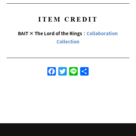
ITEM CREDIT
BAIT × The Lord of the Rings
：
Collaboration
Collection
Facebook
Twitter
Line
共
有