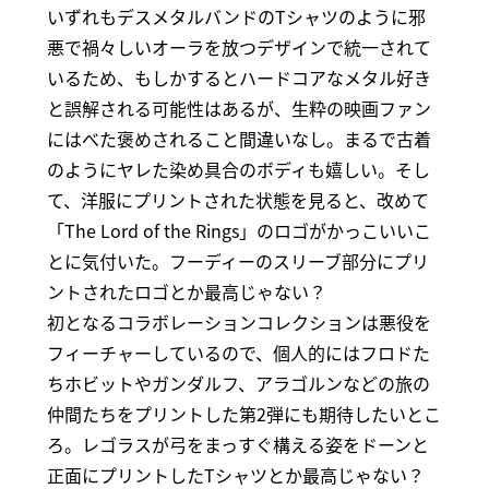
いずれもデスメタルバンドのTシャツのように邪
悪で禍々しいオーラを放つデザインで統一されて
いるため、もしかするとハードコアなメタル好き
と誤解される可能性はあるが、生粋の映画ファン
にはべた褒めされること間違いなし。まるで古着
のようにヤレた染め具合のボディも嬉しい。そし
て、洋服にプリントされた状態を見ると、改めて
「The Lord of the Rings」のロゴがかっこいいこ
とに気付いた。フーディーのスリーブ部分にプリ
ントされたロゴとか最高じゃない？
初となるコラボレーションコレクションは悪役を
フィーチャーしているので、個人的にはフロドた
ちホビットやガンダルフ、アラゴルンなどの旅の
仲間たちをプリントした第2弾にも期待したいとこ
ろ。レゴラスが弓をまっすぐ構える姿をドーンと
正面にプリントしたTシャツとか最高じゃない？