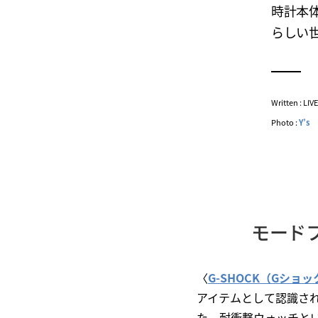
時計本
らしい世
Written : LI
Photo :
Y’s
モード
〈
G-SHOCK（Gショッ
アイテムとして認識さ
た。耐衝撃ウォッチと