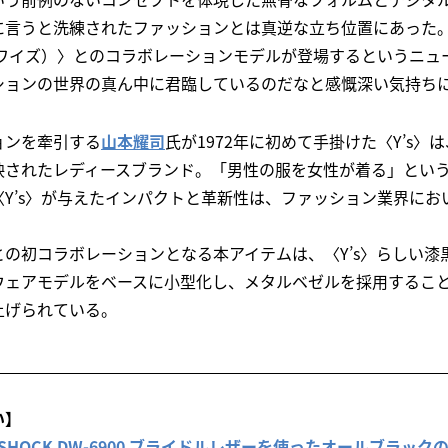
に言うと洗練されたファッションとは真逆な立ち位置にあった
（ワイズ）〉とのコラボレーションモデルが登場するというニュ
ションの世界の真ん中に君臨しているのだなと感慨深い気持ち
ョンを牽引する
山本耀司
氏が1972年に初めて手掛けた〈Y’s
映されたレディースブランド。「男性の服を女性が着る」とい
Y’s〉が与えたインパクトと革新性は、ファッション業界にお
との初コラボレーションとなる本アイテムは、〈Y’s〉らしい漆
ウェアモデルをベースに小型化し、メタルベゼルを採用するこ
上げられている。
い】
-SHOCK DW-6900 ブライドルレザーを使ったオールブラッ