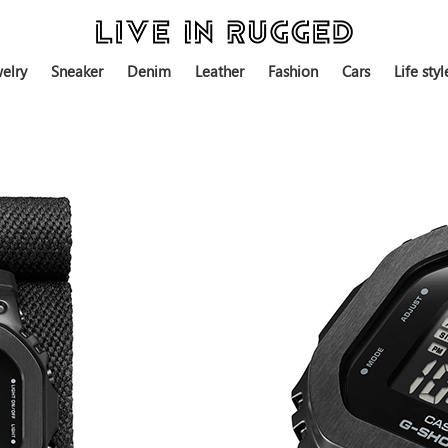
elry
Sneaker
Denim
Leather
Fashion
Cars
Life styl