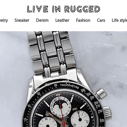
elry
Sneaker
Denim
Leather
Fashion
Cars
Life styl