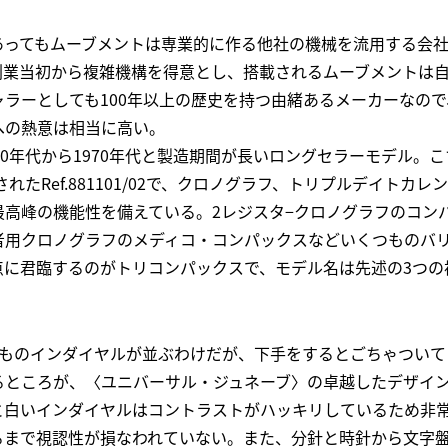
あってもムーブメントは専業的に作る他社の機械を流用する会
創業当初から複雑機構を得意とし、搭載されるムーブメントは
ラーとしても100年以上の歴史を持つ由緒あるメーカーなの
への熱意は相当に高い。
40年代から1970年代と製造期間が長いロングセラーモデル。
されたRef.881101/02で、クロノグラフ、トリプルデイトカ
最高峰の機能性を備えている。2レジスタ−クロノグラフのコン
者用クロノグラフのメディコ・コンパックスなどいくつものバ
点に君臨するのがトリコンパックスで、モデル名は先述の3つの
つものインダイヤルが並ぶわけだが、下手をするとごちゃついて
るところが、〈ユニバーサル・ジュネーブ〉の卓越したデザイ
と白いインダイヤルはコントラストがハッキリしているため非
るまで視認性が損なわれていない。また、分針と時針から文字