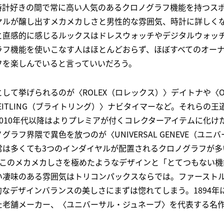
時計好きの間で常に高い人気のあるクロノグラフ機能を持つス
ヤルが醸し出すメカメカしさと男性的な雰囲気、時計に詳しく
と直感的に感じるルックスはドレスウォッチやデジタルウォッ
ラフ機能を使いこなす人はほとんどおらず、ほぼすべてのオー
フを楽しんでいると言っていいだろう。
して挙げられるのが〈ROLEX（ロレックス）〉デイトナや〈O
EITLING（ブライトリング）〉ナビタイマーなど。それらの
010年代以降はよりプレミアが付くコレクターアイテムに化け
ラフ界隈で異色を放つのが〈UNIVERSAL GENEVE（ユニ
常は多くても3つのインダイヤルが配置されるクロノグラフが多
。このメカメカしさを極めたようなデザインと「とてつもない機
い凄味のある雰囲気はトリコンパックスならでは。ファースト
なデザインバランスの美しさにまずは惚れてしまう。1894年
た老舗メーカー、〈ユニバーサル・ジュネーブ〉を代表する名