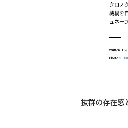
クロノ
機構を
ュネー
Written : LI
Photo :
HODI
抜群の存在感