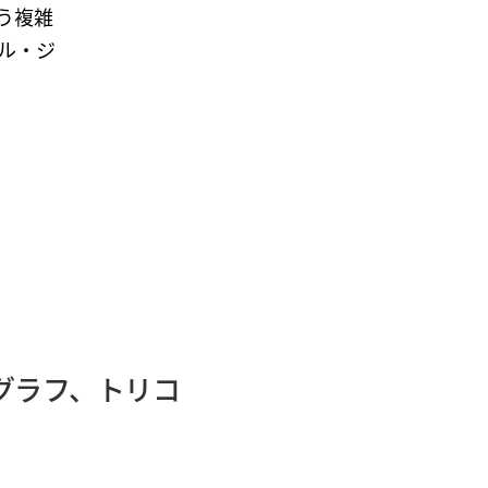
う複雑
ル・ジ
グラフ、トリコ