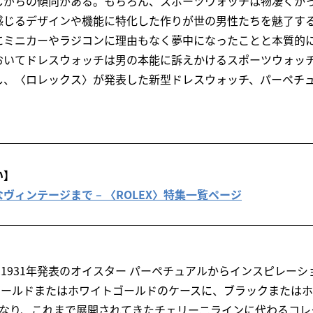
しがちの傾向がある。もちろん、スポーツウォッチは物凄くか
感じるデザインや機能に特化した作りが世の男性たちを魅了す
にミニカーやラジコンに理由もなく夢中になったことと本質的
おいてドレスウォッチは男の本能に訴えかけるスポーツウォッ
、〈ロレックス〉が発表した新型ドレスウォッチ、パーペチュアル
。
い】
ヴィンテージまで – 〈ROLEX〉特集一覧ページ
8 は1931年発表のオイスター パーペチュアルからインスピレー
ーゴールドまたはホワイトゴールドのケースに、ブラックまたは
となり、これまで展開されてきたチェリーニラインに代わるコレ