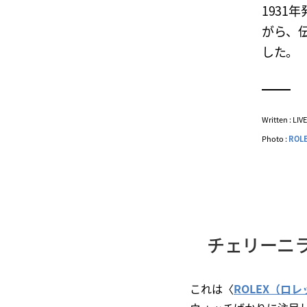
1931
がら、
した。
Written : LI
Photo :
ROL
チェリーニ
これは〈
ROLEX（ロ