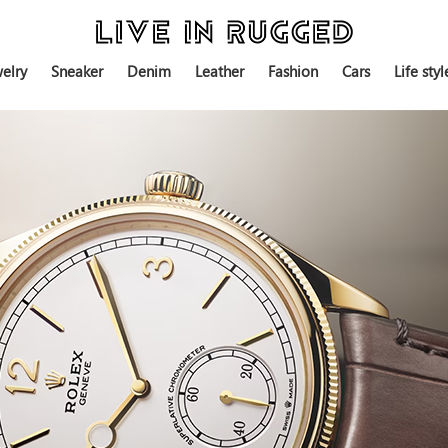
elry
Sneaker
Denim
Leather
Fashion
Cars
Life styl