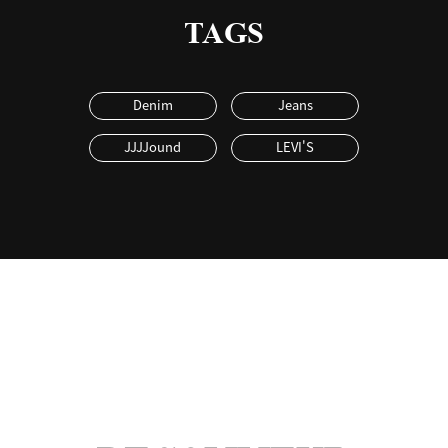
TAGS
Denim
Jeans
JJJJound
LEVI'S