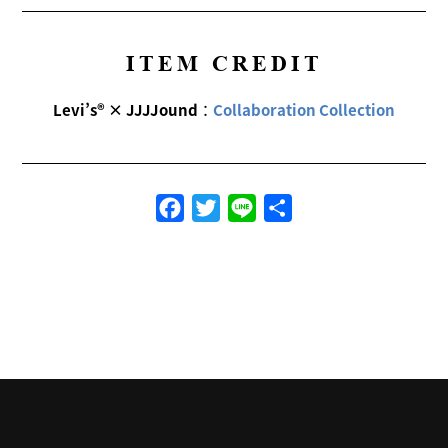
ITEM CREDIT
Levi’s® × JJJJound
：
Collaboration Collection
Facebook
Twitter
Line
共
有