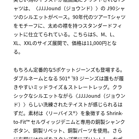
ャツは、〈JJJJound（ジョウンド）〉の J90シャ
ツのシルエットがベース。90年代のツアーTシャツ
をモチーフに、太めの襟を持つスタンダードフィ
ットに仕立てられている。こちらはS、M、L、
XL、XXLのサイズ展開で、価格は11,000円とな
る。
もちろん定番的な5ポケットジーンズも登場する。
ダブルネームとなる 501® ’93 ジーンズは誰もが履
きやすいミッドライズ＆ストレートレッグ。クラ
シックなシルエットながら〈JJJJound（ジョウン
ド）〉らしい洗練されたテイストが感じられるは
ずだ。素材は〈リーバイス®〉を象徴する Shrink-
to-Fit™ セルヴィッジデニムと専用の銅製シャンク
ボタン、銅製リベット、銅製パーツを使用。さら
に左脚にはロゴをスタンプ風にプリントし、右ポ