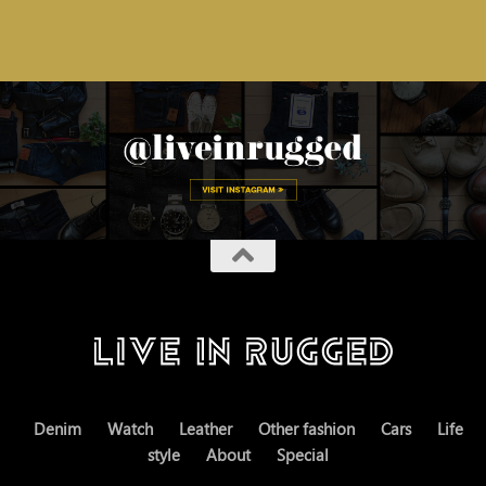
Denim
Watch
Leather
Other fashion
Cars
Life
style
About
Special