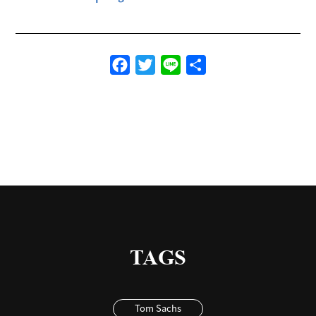
Facebook
Twitter
Line
共
有
TAGS
Tom Sachs