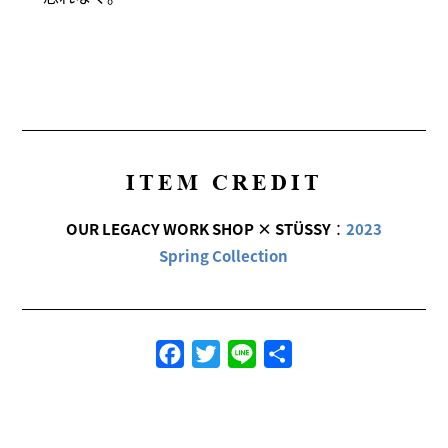
ITEM CREDIT
OUR LEGACY WORK SHOP × STÜSSY
：
2023
Spring Collection
Facebook
Twitter
Line
共
有