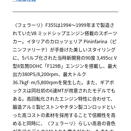
〈フェラーリ〉F355は1994～1999年まで製造さ
れていたV8 ミッドシップエンジン搭載のスポーツ
カー。イタリアのカロッツェリア Pininfarina（ピ
ニンファリーナ）が手掛けた美しいスタイリング
に、5バルブ化された当時新開発の90度 3,495cc V
型8気筒DOHC「F129B」エンジンを搭載し、最大
出力380PS/8,200rpm、最大トルク
36.7kgf·m/5,800rpmを発生した。また、ギアボ
ックスは同社初の6速MTが用意されたモデルでも
ある。高回転化されたエンジン特性に合わせて、
鍛造アルミ製ピストンやチタン製コンロッドとい
った高コストの素材を採用することで信頼性を高
めると同時に、〈フェラーリ〉らしい高音の音色