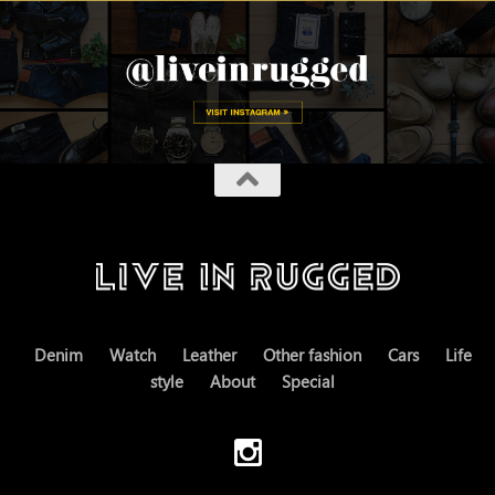
Denim
Watch
Leather
Other fashion
Cars
Life
style
About
Special