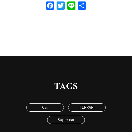
Facebook
Twitter
Line
共
有
TAGS
Car
FERRARI
Super car