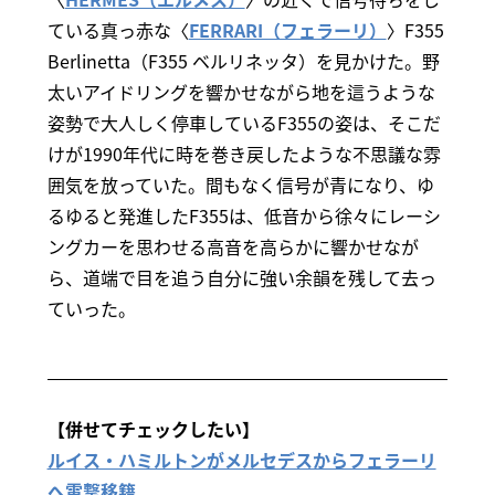
ている真っ赤な〈
FERRARI（フェラーリ）
〉F355
Berlinetta（F355 ベルリネッタ）を見かけた。野
太いアイドリングを響かせながら地を這うような
姿勢で大人しく停車しているF355の姿は、そこだ
けが1990年代に時を巻き戻したような不思議な雰
囲気を放っていた。間もなく信号が青になり、ゆ
るゆると発進したF355は、低音から徐々にレーシ
ングカーを思わせる高音を高らかに響かせなが
ら、道端で目を追う自分に強い余韻を残して去っ
ていった。
【併せてチェックしたい】
ルイス・ハミルトンがメルセデスからフェラーリ
へ電撃移籍