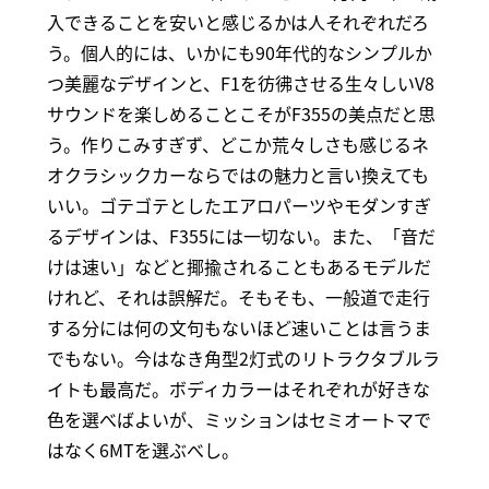
入できることを安いと感じるかは人それぞれだろ
う。個人的には、いかにも90年代的なシンプルか
つ美麗なデザインと、F1を彷彿させる生々しいV8
サウンドを楽しめることこそがF355の美点だと思
う。作りこみすぎず、どこか荒々しさも感じるネ
オクラシックカーならではの魅力と言い換えても
いい。ゴテゴテとしたエアロパーツやモダンすぎ
るデザインは、F355には一切ない。また、「音だ
けは速い」などと揶揄されることもあるモデルだ
けれど、それは誤解だ。そもそも、一般道で走行
する分には何の文句もないほど速いことは言うま
でもない。今はなき角型2灯式のリトラクタブルラ
イトも最高だ。ボディカラーはそれぞれが好きな
色を選べばよいが、ミッションはセミオートマで
はなく6MTを選ぶべし。