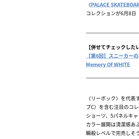
〈
PALACE SKATE
コレクションが6月8日
【併せてチェックした
【第6回】スニーカーの次なる
Memory Of WHITE
〈リーボック〉を代表する
ブC）を含む注目のコ
ショーツ、5パネルキ
カラー展開は清潔感あ
瞬殺レベルで完売しそうな