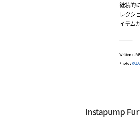
継続的に
レクシ
イテム
Written : LI
Photo :
PAL
Instapum