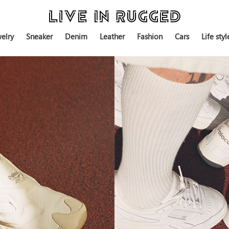
elry
Sneaker
Denim
Leather
Fashion
Cars
Life styl