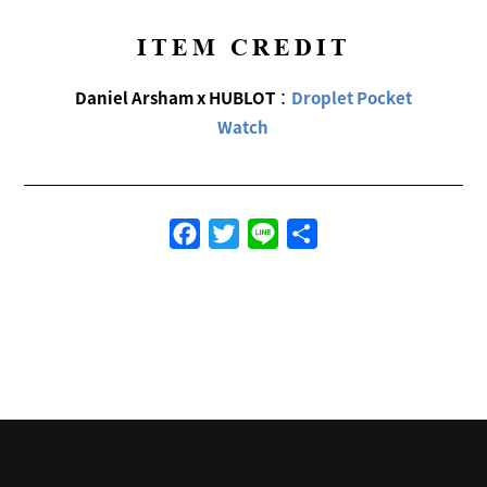
ITEM CREDIT
Daniel Arsham x HUBLOT
：
Droplet Pocket
Watch
Facebook
Twitter
Line
共
有