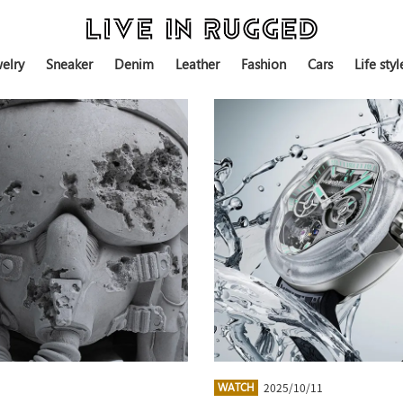
elry
Sneaker
Denim
Leather
Fashion
Cars
Life styl
2025/10/11
WATCH