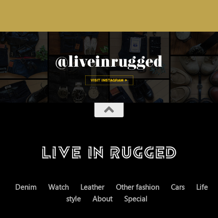
Denim
Watch
Leather
Other fashion
Cars
Life
style
About
Special