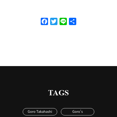
Facebook
Twitter
Line
共
有
TAGS
Goro Takahashi
Goro's