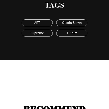
TAGS
ART
Olaolu Slawn
Supreme
T-Shirt