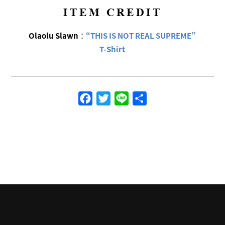
ITEM CREDIT
Olaolu Slawn
：
“THIS IS NOT REAL SUPREME”
T-Shirt
Facebook
Twitter
Line
共
有