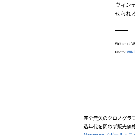
ヴィン
せられ
Written : LI
Photo :
WIND
完全無欠のクロノグラ
造年代を問わず販売価
Newman（ポール・