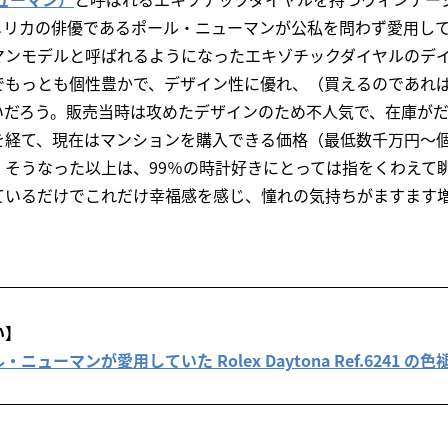
メリカの俳優であるポール・ニューマンが公私を問わず愛用し
マンモデルと呼ばれるようになったエキゾチックダイヤルのデ
でもっとも個性豊かで、デザイン性に優れ、（買えるのであれ
いだろう。販売当時は攻めたデザインのため不人気で、在庫が
を経て、現在はマンションを購入できる価格（最低数千万円～個
。そうなった以上は、99％の時計好きにとっては指をくわえて
ているだけでこれだけ幸福感を感じ、憧れの気持ちがますます
い】
ニューマンが愛用していた Rolex Daytona Ref.6241 の