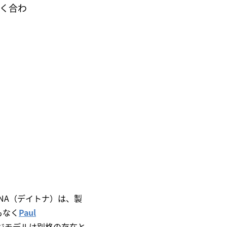
く合わ
ONA（デイトナ）は、製
もなく
Paul
ジモデルは別格の存在と