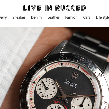
elry
Sneaker
Denim
Leather
Fashion
Cars
Life styl