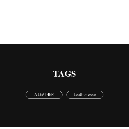
有
TAGS
A LEATHER
Leather wear