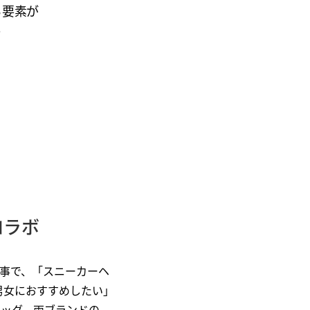
る要素が
ー
コラボ
事で、「スニーカーヘ
男女におすすめしたい」
タッグ。両ブランドの