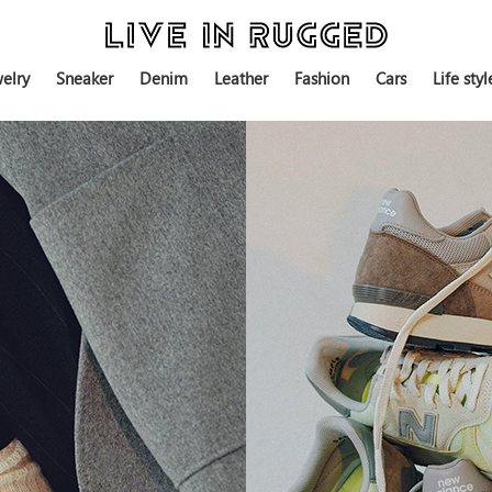
elry
Sneaker
Denim
Leather
Fashion
Cars
Life styl