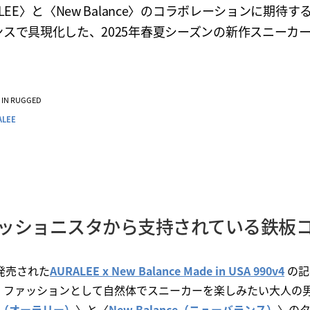
ALEE〉と〈New Balance〉のコラボレーションに期待す
ンスで具現化した、2025年春夏シーズンの新作スニーカ
VE IN RUGGED
ALEE
ッショニスタから支持されている鉄板
に発売された
AURALEE x New Balance Made in USA 990v4
の記
、ファッションとして自然体でスニーカーを楽しみたい大人の
EE（オーラリー）
〉と〈
New Balance（ニューバランス）
〉の