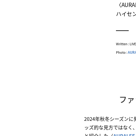
〈AUR
ハイセ
Written : LI
Photo :
AUR
ファ
2024年秋冬シーズン
ッズ的な見方ではなく
と紹介した〈
AURAL