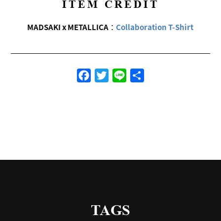
ITEM CREDIT
MADSAKI x METALLICA
：
Collaboration T-Shirt
Facebook
Twitter
Line
共
有
TAGS