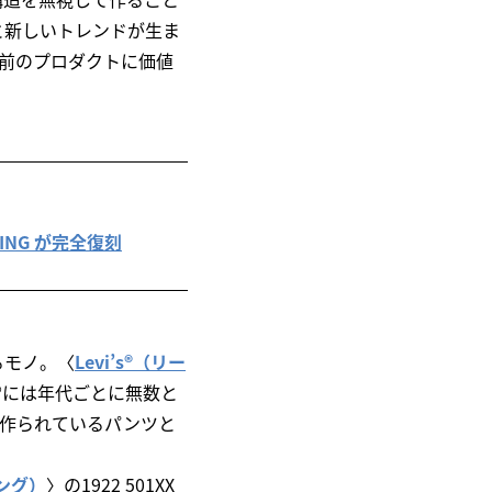
と新しいトレンドが生ま
上前のプロダクトに価値
OTHING が完全復刻
るモノ。〈
Levi’s®（リー
®には年代ごとに無数と
在作られているパンツと
ジング）
〉の1922 501XX