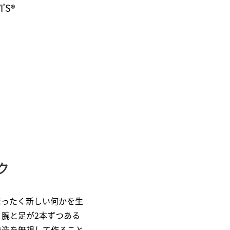
’S®
ク
まったく新しい何かを生
腕と足が2本ずつある
構造を無視して作ること