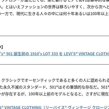
い。とはいえファッションの世界は移ろいやすく、次から次へ
一方で、現代に生きる人々の中には何十年あるいは100年以
い】
 501 誕生前の 1910’s LOT 333 を LEVI’S® VINTAGE CL
、クラシックでオーセンティックであると多くの人に認められ
た永久不滅のスタンダード、501®はその筆頭的な存在だ。501
ンが存在するが、100年以上前のモデルとなると、さすがに現
I’S® VINTAGE CLOTHING（リーバイス® ヴィンテージ クロー