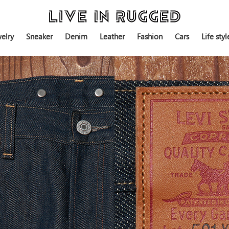
elry
Sneaker
Denim
Leather
Fashion
Cars
Life styl