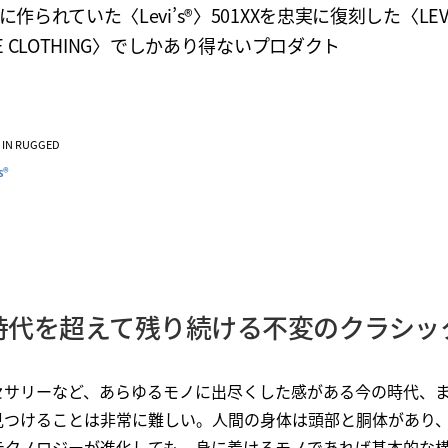
に作られていた〈Levi’s®〉501XXを忠実に復刻した〈LEVI
AGE CLOTHING〉でしかあり得ないプロダクト
VE IN RUGGED
s®
時代を超えて残り続ける不変のクラシッ
セサリーなど、あらゆるモノに出尽くした感がある今の時代、
見つけることは非常に難しい。人間の身体は頭部と胴体があり、
テクノロジーが進化しても、身に着けるモノであれば基本的な