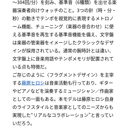
～304回/分）を刻み、基準音（6種類）を出せる楽
器演奏者向けウォッチのこと。3つの針（時・分・
秒）の動きでテンポを視覚的に表現するメトロノ
ーム機能、チューニング（楽器の音合わせ）に使
える基準音を再生する基準音機能を備え、文字盤
は楽器の管楽器をイメージしたクラシックなデザ
インが採用されている。通常の腕時計とは違い、
文字盤上に音楽用語やテンポメモリが配置されて
いる点も特徴だ。
ご存じのように〈フラグメントデザイン〉を主宰
する
藤原ヒロシ
は音楽活動も行っており、ギター
やピアノなどを演奏するミュージシャン／作曲家
としての一面もある。本モデルは藤原ヒロシ自身
のライフスタイルと音楽家としてのニーズからも
実現した“リアルなコラボレーション”と言ってい
いだろう。