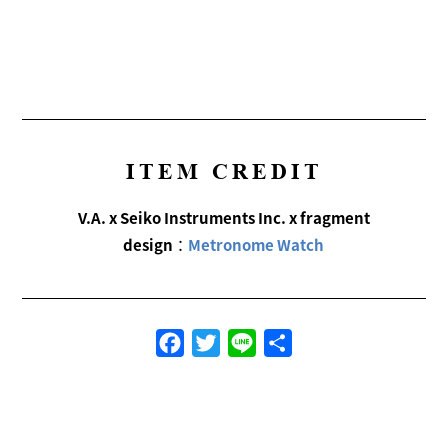
ITEM CREDIT
V.A. x Seiko Instruments Inc. x fragment
design
：
Metronome Watch
Facebook
Twitter
Line
共
有