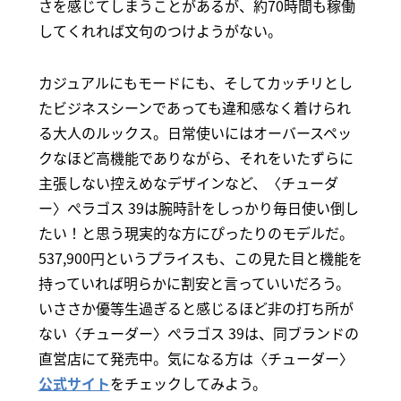
さを感じてしまうことがあるが、約70時間も稼働
してくれれば文句のつけようがない。
カジュアルにもモードにも、そしてカッチリとし
たビジネスシーンであっても違和感なく着けられ
る大人のルックス。日常使いにはオーバースペッ
クなほど高機能でありながら、それをいたずらに
主張しない控えめなデザインなど、〈チューダ
ー〉ぺラゴス 39は腕時計をしっかり毎日使い倒し
たい！と思う現実的な方にぴったりのモデルだ。
537,900円というプライスも、この見た目と機能を
持っていれば明らかに割安と言っていいだろう。
いささか優等生過ぎると感じるほど非の打ち所が
ない〈チューダー〉ぺラゴス 39は、同ブランドの
直営店にて発売中。気になる方は〈チューダー〉
公式サイト
をチェックしてみよう。