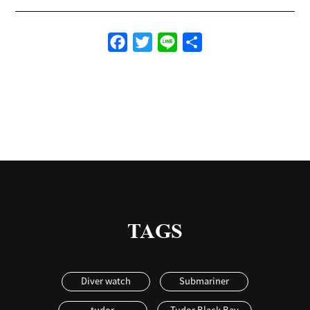
Facebook
Twitter
Line
共
有
TAGS
Diver watch
Submariner
tudor
Tudor Black Bay