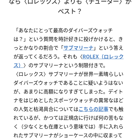
なら〈ロレックス〉よりも〈チューダー〉が
ベスト？
「あなたにとって最高のダイバーズウォッチ
は？」という質問を時計好きに投げかけると、き
っとかなりの割合で「
サブマリーナ
」という答え
が返ってくるだろう。それも〈
ROLEX（ロレック
ス）
〉のサブマリーナという制限付きで。
〈ロレックス〉サブマリーナが世界一素晴らしい
ダイバーズウォッチであることに疑いようはない
が、あまりに高額になりすぎてしまった。デイト
ナをはじめとしたスポーツウォッチの異常なほど
の人気と枯渇具合については
こちらの記事
でも触
れているが、かつては正規店に行けば何の苦もな
く（少なくとも在庫という意味では）手に入れら
れたサブマリーナがショーケースの中に収まって