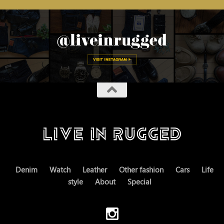
Denim
Watch
Leather
Other fashion
Cars
Life
style
About
Special