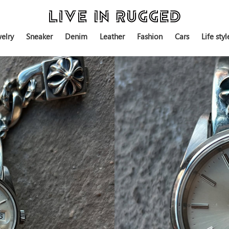
elry
Sneaker
Denim
Leather
Fashion
Cars
Life styl