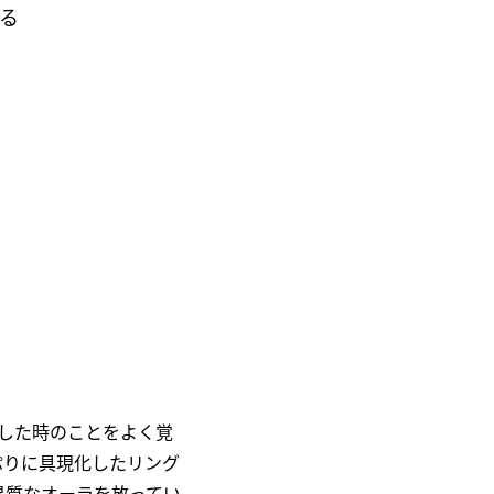
める
した時のことをよく覚
ぷりに具現化したリング
異質なオーラを放ってい