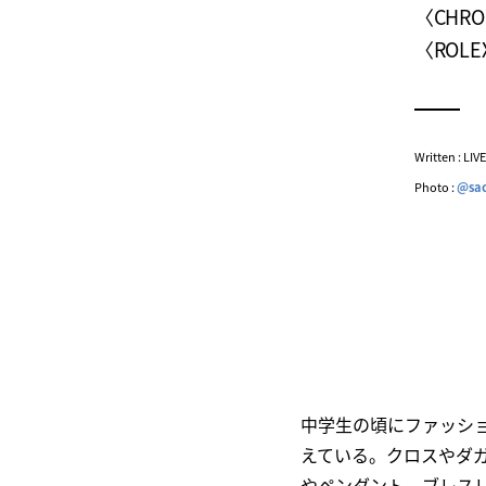
〈CHR
〈ROL
Written : LI
Photo :
@sac
中学生の頃にファッシ
えている。クロスやダ
やペンダント、ブレス