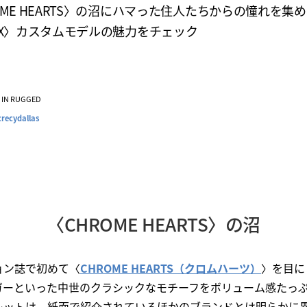
OME HEARTS〉の沼にハマった住人たちからの憧れを集
EX〉カスタムモデルの魅力をチェック
VE IN RUGGED
recydallas
〈CHROME HEARTS〉の沼
ョン誌で初めて〈
CHROME HEARTS（クロムハーツ）
〉を目に
ガーといった中世のクラシックなモチーフをボリューム感たっ
レットは、紙面で紹介されているほかのブランドとは明らかに