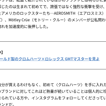
感じたのは生まれて初めてで、誇張ではなく強烈な衝撃を受け
メリカのロックスターたち…AEROSMITH（エアロスミス）やGU
）、Mötley Crüe（モトリー・クルー）のメンバーが公私問
憧れを加速度的に後押しした。
い】
ールゴールド製のクロムハーツ×ロレックス GMTマスターを見よ
自分が買えるわけもなく、初めて〈クロムハーツ〉を手に入れ
ブランドに対してこれほど熱量が続いていることは個人的に珍しい
になられている方や、インスタグラムをフォローしてくださって
ランドだ。