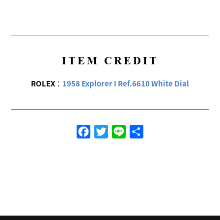
ITEM CREDIT
ROLEX
：
1958 Explorer I Ref.6610 White Dial
Facebook
Twitter
Line
共
有