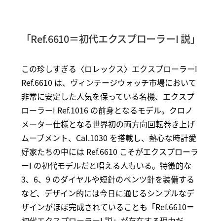
「Ref.6610＝初代エクスプローラーI 説」
この珍しすぎる〈ロレックス〉エクスプローラーI
Ref.6610 は、ヴィンテージウォッチ市場において
非常に安定した人気を保っている名機、エクスプ
ローラーI Ref.1016 の前身となるモデル。クロノ
メーター仕様となる世界初の両方向回転巻き上げ
ムーブメント、Cal.1030 を搭載し、熱心な時計愛
好家たちの中には Ref.6610 こそがエクスプローラ
ーI の初代モデルだと唱える人もいる。特徴的な
3、6、9 のダイヤルや短針のベンツ針を装備する
など、デザイン的には今日に通じるシンプルなデ
ザインがほぼ完成されていることも「Ref.6610＝
初代エクスプローラーI 説」が存在する理由だ。