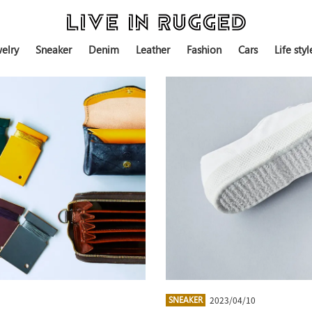
elry
Sneaker
Denim
Leather
Fashion
Cars
Life styl
2023/04/10
SNEAKER