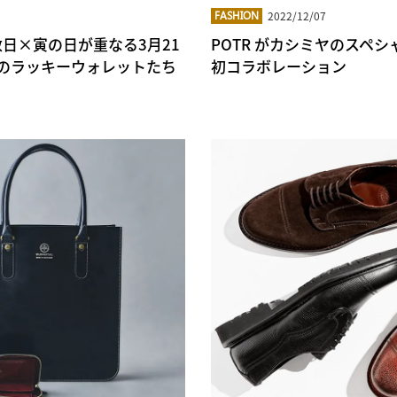
2022/12/07
FASHION
赦日×寅の日が重なる3月21
POTR がカシミヤのスペ
L のラッキーウォレットたち
初コラボレーション