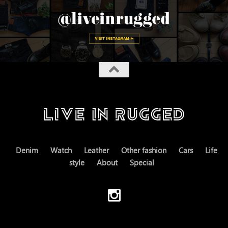
Denim
Watch
Leather
Other fashion
Cars
Life
style
About
Special