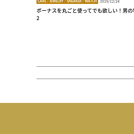
2019/12/24
CARS
/
JEWELRY
/
SNEAKER
/
WATCH
ボーナスを丸ごと使ってでも欲しい！男の物欲
2