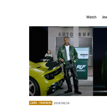
Watch
Jew
2024/08/24
CARS
/
FASHION