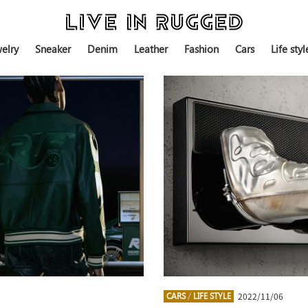
elry
Sneaker
Denim
Leather
Fashion
Cars
Life styl
2022/11/06
CARS
/
LIFE STYLE