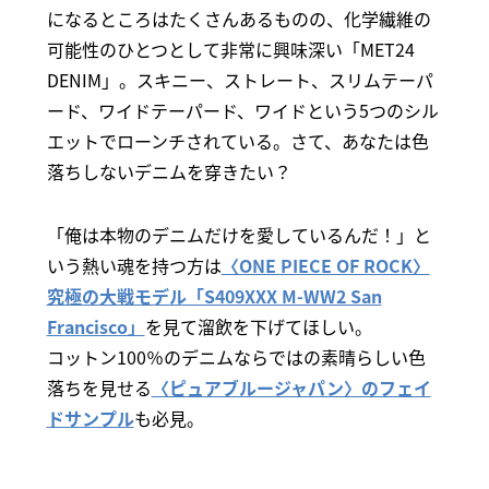
になるところはたくさんあるものの、化学繊維の
可能性のひとつとして非常に興味深い「MET24
DENIM」。スキニー、ストレート、スリムテーパ
ード、ワイドテーパード、ワイドという5つのシル
エットでローンチされている。さて、あなたは色
落ちしないデニムを穿きたい？
「俺は本物のデニムだけを愛しているんだ！」と
いう熱い魂を持つ方は
〈ONE PIECE OF ROCK〉
究極の大戦モデル「S409XXX M-WW2 San
Francisco」
を見て溜飲を下げてほしい。
コットン100％のデニムならではの素晴らしい色
落ちを見せる
〈ピュアブルージャパン〉のフェイ
ドサンプル
も必見。