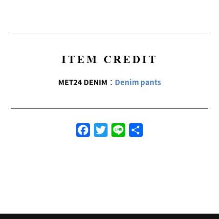
ITEM CREDIT
MET24 DENIM
：
Denim pants
Facebook
Twitter
Line
共
有