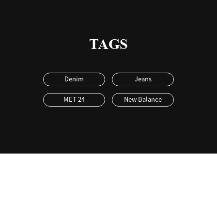
TAGS
Denim
Jeans
MET 24
New Balance