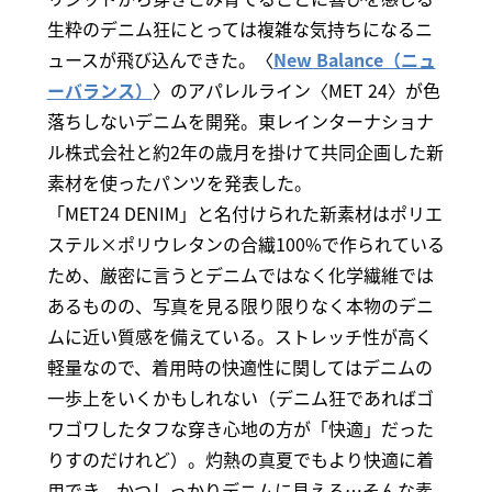
生粋のデニム狂にとっては複雑な気持ちになるニ
ュースが飛び込んできた。〈
New Balance（ニュ
ーバランス）
〉のアパレルライン〈MET 24〉が色
落ちしないデニムを開発。東レインターナショナ
ル株式会社と約2年の歳月を掛けて共同企画した新
素材を使ったパンツを発表した。
「MET24 DENIM」と名付けられた新素材はポリエ
ステル×ポリウレタンの合繊100%で作られている
ため、厳密に言うとデニムではなく化学繊維では
あるものの、写真を見る限り限りなく本物のデニ
ムに近い質感を備えている。ストレッチ性が高く
軽量なので、着用時の快適性に関してはデニムの
一歩上をいくかもしれない（デニム狂であればゴ
ワゴワしたタフな穿き心地の方が「快適」だった
りすのだけれど）。灼熱の真夏でもより快適に着
用でき、かつしっかりデニムに見える…そんな素