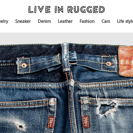
elry
Sneaker
Denim
Leather
Fashion
Cars
Life styl