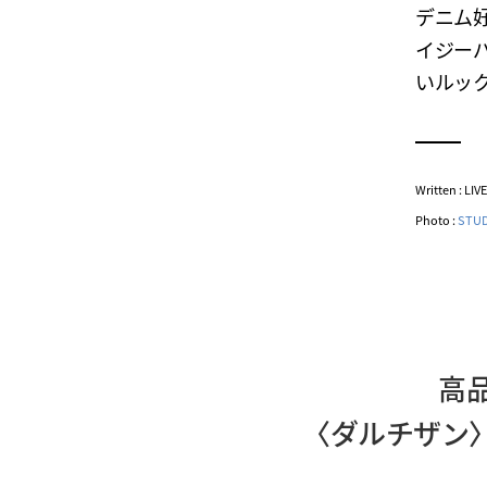
デニム
イジー
いルッ
Written : LI
Photo :
STUD
高
〈ダルチザン