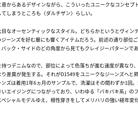
に昔からあるデザインながら、こういったユニークなコンセプ
してしまうところも〈ダルチザン〉らしい。
目なオーセンティックなスタイル。どちらかというとヴィンテー
いジーンズを好む層にも響くアイテムだろう。前述の通り部位
・バック・サイドのどの角度から見てもクレイジーパターンで
を持つデニムなので、部位によって色落ちが進む速度が異なり
り差異が発生する。それがD1549をユニークなジーンズへと
ンズは着用1年6ヵ月のサンプルで、洗濯はその間わずか1回
きいエイジングにつながっており、いわゆる「バキバキ系」の
スペシャルモデルゆえ、根性穿きをしてメリハリの強い経年変