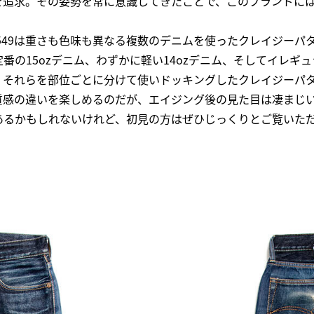
を追求。その姿勢を常に意識してきたことで、このブランドに
549は重さも色味も異なる複数のデニムを使ったクレイジーパ
番の15ozデニム、わずかに軽い14ozデニム、そしてイレギ
。それらを部位ごとに分けて使いドッキングしたクレイジーパ
質感の違いを楽しめるのだが、エイジング後の見た目は凄まじ
あるかもしれないけれど、初見の方はぜひじっくりとご覧いた