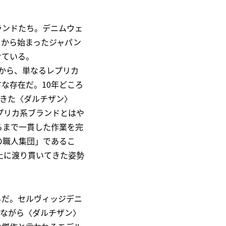
ランドたち。デニムウェ
とから始まったジャパン
せている。
時から、単なるレプリカ
な存在だ。10年どころ
てきた〈ダルチザン〉
レプリカ系ブランドとはや
るまで一貫した作業を完
の職人集団」であるこ
上に渡り貫いてきた姿勢
ろだ。セルヴィッジデニ
ちながら〈ダルチザン〉