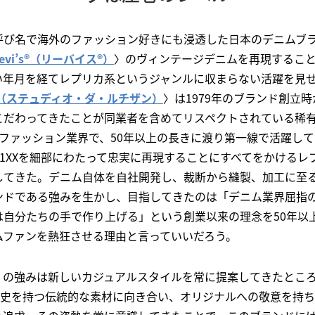
呼び名で海外のファッション好きにも浸透した日本のデニムブ
Levi’s®（リーバイス®）
〉のヴィンテージデニムを再現するこ
い年月を経てレプリカ系というジャンルに収まらない活躍を見
ISAN（ステュディオ・ダ・ルチザン）
〉は1979年のブランド創立
こだわってきたことが同業者を含めてリスペクトされている稀有
いファッション業界で、50年以上の長きに渡り第一線で活躍し
01XXを細部にわたって忠実に再現することにすべてをかける
してきた。デニム自体を自社開発し、裁断から縫製、加工に至
ンドである強みを生かし、目指してきたのは「デニム業界屈指
は自分たちの手で作り上げる」という創業以来の理念を50年以
ムファンを熱狂させる理由と言っていいだろう。
〉の強みは新しいカジュアルスタイルを常に提案してきたとこ
の歴史を持つ伝統的な素材に向き合い、オリジナルへの敬意を持