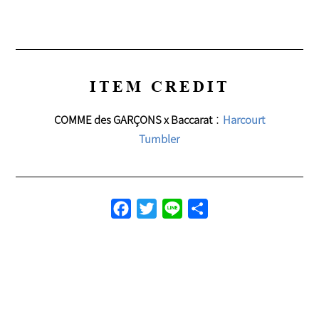
ITEM CREDIT
COMME des GARÇONS x Baccarat
：
Harcourt
Tumbler
Facebook
Twitter
Line
共
有