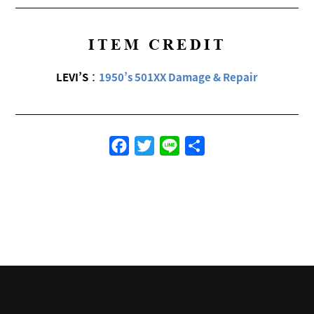
ITEM CREDIT
LEVI’S
：
1950’s 501XX Damage & Repair
Facebook
Twitter
Line
共
有