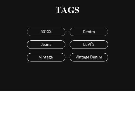
TAGS
501XX
Denim
Jeans
LEVI'S
vintage
Vintage Denim