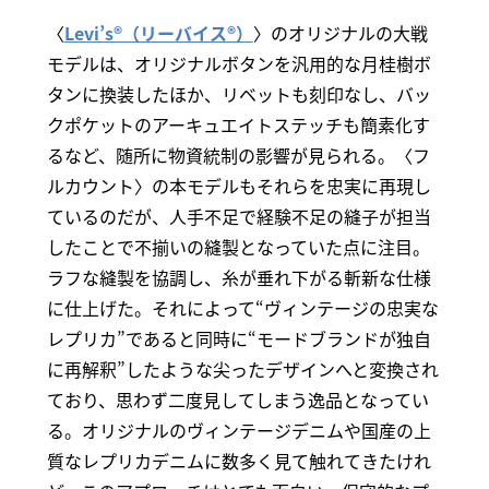
〈
Levi’s®（リーバイス®）
〉のオリジナルの大戦
モデルは、オリジナルボタンを汎用的な月桂樹ボ
タンに換装したほか、リベットも刻印なし、バッ
クポケットのアーキュエイトステッチも簡素化す
るなど、随所に物資統制の影響が見られる。〈フ
ルカウント〉の本モデルもそれらを忠実に再現し
ているのだが、人手不足で経験不足の縫子が担当
したことで不揃いの縫製となっていた点に注目。
ラフな縫製を協調し、糸が垂れ下がる斬新な仕様
に仕上げた。それによって“ヴィンテージの忠実な
レプリカ”であると同時に“モードブランドが独自
に再解釈”したような尖ったデザインへと変換され
ており、思わず二度見してしまう逸品となってい
る。オリジナルのヴィンテージデニムや国産の上
質なレプリカデニムに数多く見て触れてきたけれ