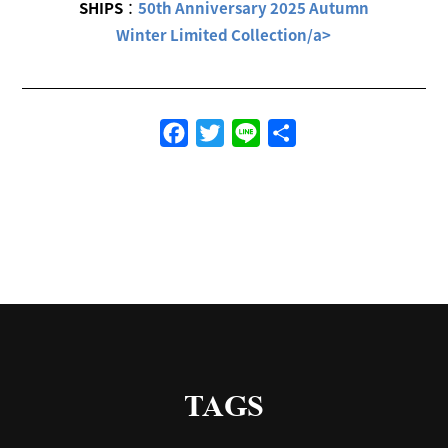
SHIPS
：
50th Anniversary 2025 Autumn
Winter Limited Collection/a>
Facebook
Twitter
Line
共
有
TAGS