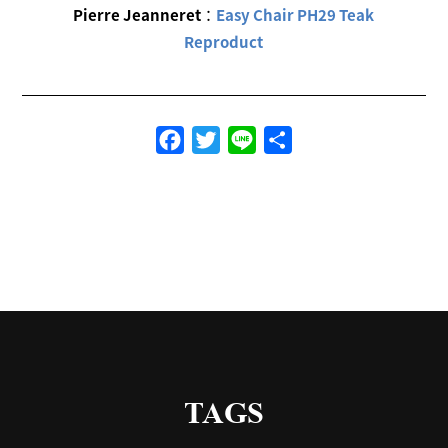
Pierre Jeanneret
：
Easy Chair PH29 Teak
Reproduct
Facebook
Twitter
Line
共
有
TAGS