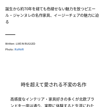
誕生から約70年を経ても色褪せない魅力を放つピエー
ル・ジャンヌレの名作家具、イージーチェアの魅力に迫
る
Written : LIVE IN RUGGED
Photo :
KuHoN
時を超えて愛される不変の名作
高感度なインテリア・家具好きの多くが北欧ブラ
ンドを一度は通り、実際に体験すると生涯にわた