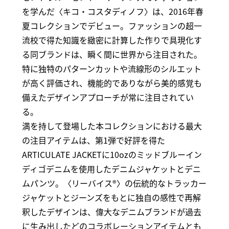
を学んだ〈キコ・コスタディノフ〉は、2016年春
夏コレクションでデビュー。ファッションの超一
流校で得た知識を緻密に計算した作りで具現化す
る同ブランドは、瞬く間に世界から注目された。
特に独特のパターンカットや流線形のシルエット
が高く評価され、機能的でありながら美的感覚も
備えたデザインアプローチが常に注目されてい
る。
満を持して登場した本コレクションにおける最大
の注目アイテムは、第1弾で好評を得た
ARTICULATE JACKETに10ozのミッドブルーイン
ディゴデニムを使用したデニムジャケットとデニ
ムパンツ。〈リーバイス®〉の伝統的なトラッカー
ジャケットとジーンズをもとに独自の感性で再解
釈したデザインは、偉大なデニムブランドが過去
に生み出したどのコラボレーションアイテムとも