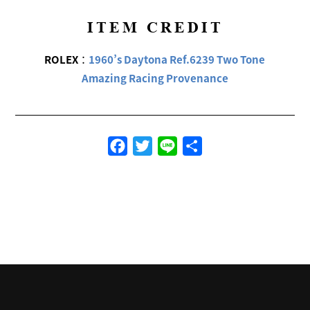
ITEM CREDIT
ROLEX
：
1960’s Daytona Ref.6239 Two Tone
Amazing Racing Provenance
Facebook
Twitter
Line
共
有