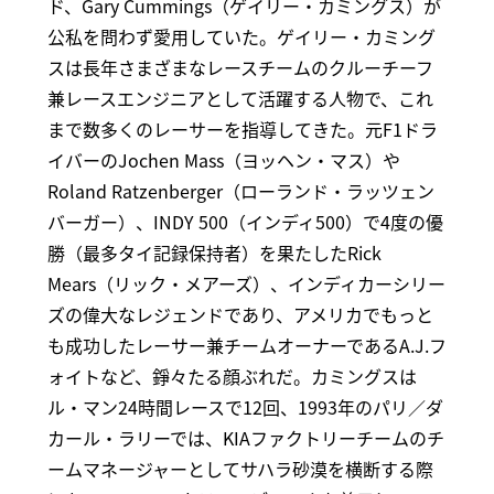
ド、Gary Cummings（ゲイリー・カミングス）が
公私を問わず愛用していた。ゲイリー・カミング
スは長年さまざまなレースチームのクルーチーフ
兼レースエンジニアとして活躍する人物で、これ
まで数多くのレーサーを指導してきた。元F1ドラ
イバーのJochen Mass（ヨッヘン・マス）や
Roland Ratzenberger（ローランド・ラッツェン
バーガー）、INDY 500（インディ500）で4度の優
勝（最多タイ記録保持者）を果たしたRick
Mears（リック・メアーズ）、インディカーシリー
ズの偉大なレジェンドであり、アメリカでもっと
も成功したレーサー兼チームオーナーであるA.J.フ
ォイトなど、錚々たる顔ぶれだ。カミングスは
ル・マン24時間レースで12回、1993年のパリ／ダ
カール・ラリーでは、KIAファクトリーチームのチ
ームマネージャーとしてサハラ砂漠を横断する際