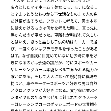
広々としたマイホーム？美女にモテモテになるこ
と？まっとうなものから下世話なものまで人の数
だけ幅が広そうだ。フラットに考えて、男の本能
に訴えかけるものは何かを考えた時に、真っ先に
浮かんだのが車だった。車離れが叫ばれて久しい
とはいえ、きっと誰しも子供の頃はミニカーで遊
び、一度くらいはプラモデルを作ったことがある
はず。なぜ自我に目覚めていない幼少時に車を好
きになるのかは永遠の謎だが、特にスポーツカー
やレーシングカーは本能レベルで惹かれる魔力が
確かにある。そして大人になって腕時計に興味を
持つと、車やモータースポーツが好きな男は自然
とクロノグラフが大好きになる。文字盤に並ぶイ
ンダイヤルの配置やベゼルに刻まれたタキメータ
ーはレーシングカーのダッシュボードの世界観を
見事に反映しており、ただ眺めているだけで胸が