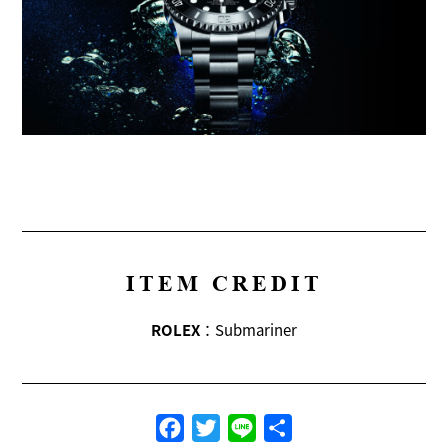
ITEM CREDIT
ROLEX
：Submariner
Facebook
Twitter
Line
共