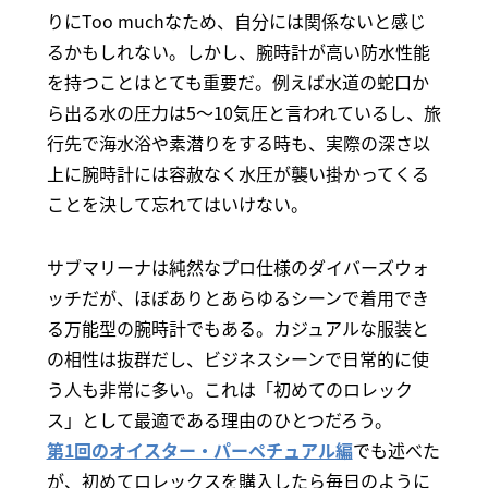
りにToo muchなため、自分には関係ないと感じ
るかもしれない。しかし、腕時計が高い防水性能
を持つことはとても重要だ。例えば水道の蛇口か
ら出る水の圧力は5～10気圧と言われているし、旅
行先で海水浴や素潜りをする時も、実際の深さ以
上に腕時計には容赦なく水圧が襲い掛かってくる
ことを決して忘れてはいけない。
サブマリーナは純然なプロ仕様のダイバーズウォ
ッチだが、ほぼありとあらゆるシーンで着用でき
る万能型の腕時計でもある。カジュアルな服装と
の相性は抜群だし、ビジネスシーンで日常的に使
う人も非常に多い。これは「初めてのロレック
ス」として最適である理由のひとつだろう。
第1回のオイスター・パーペチュアル編
でも述べた
が、初めてロレックスを購入したら毎日のように