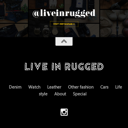
Denim
Watch
Leather
Other fashion
Cars
Life
style
About
Special