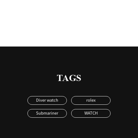
有
TAGS
Diver watch
rolex
Submariner
WATCH