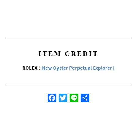
ITEM CREDIT
ROLEX
：
New Oyster Perpetual Explorer I
Facebook
Twitter
Line
共
有