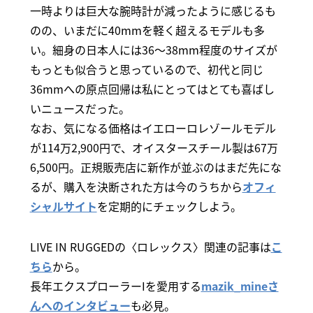
一時よりは巨大な腕時計が減ったように感じるも
のの、いまだに40mmを軽く超えるモデルも多
い。細身の日本人には36～38mm程度のサイズが
もっとも似合うと思っているので、初代と同じ
36mmへの原点回帰は私にとってはとても喜ばし
いニュースだった。
なお、気になる価格はイエローロレゾールモデル
が114万2,900円で、オイスタースチール製は67万
6,500円。正規販売店に新作が並ぶのはまだ先にな
るが、購入を決断された方は今のうちから
オフィ
シャルサイト
を定期的にチェックしよう。
LIVE IN RUGGEDの〈ロレックス〉関連の記事は
こ
ちら
から。
長年エクスプローラーIを愛用する
mazik_mineさ
んへのインタビュー
も必見。