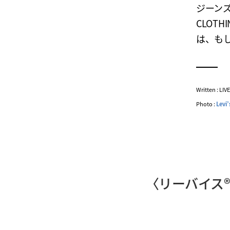
ジーンズ
CLOT
は、も
Written : LI
Photo :
Levi’
〈リーバイス