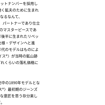
ロットナンバーを採用し
働く鉱夫のために生まれ
になるなんて、
）も、パートナーであり仕立
アのマスターピースであ
年後半に生まれたリベッ
仕様・デザインへと進
0年代のモデルはものによ
イス®〉が当時の鉱山跡
どれくらいの落札価格に
中の1890年モデルとな
ス®〉最初期のジーンズ
ルな意匠を思う存分楽し
だ。