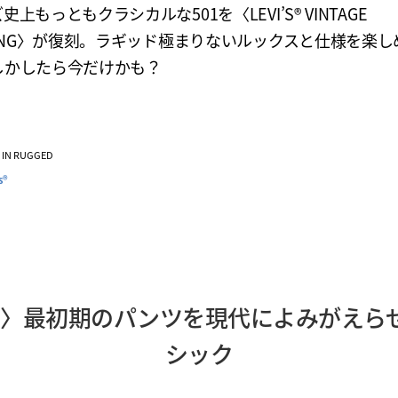
史上もっともクラシカルな501を〈LEVI’S® VINTAGE
HING〉が復刻。ラギッド極まりないルックスと仕様を楽し
しかしたら今だけかも？
VE IN RUGGED
s®
®〉最初期のパンツを現代によみがえら
シック