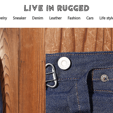
elry
Sneaker
Denim
Leather
Fashion
Cars
Life styl