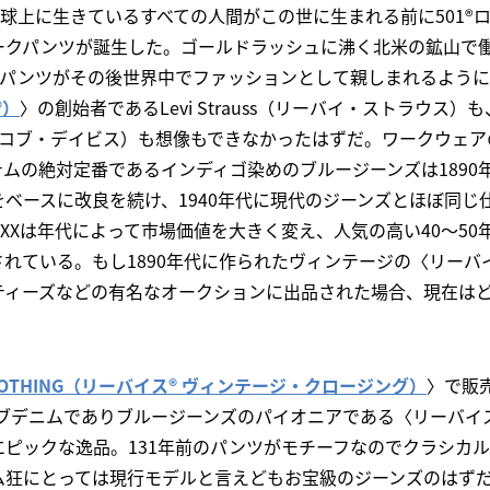
地球上に生きているすべての人間がこの世に生まれる前に501®
ークパンツが誕生した。ゴールドラッシュに沸く北米の鉱山で
クパンツがその後世界中でファッションとして親しまれるよう
®）
〉の創始者であるLevi Strauss（リーバイ・ストラウス
vis（ヤコブ・デイビス）も想像もできなかったはずだ。ワークウェ
ムの絶対定番であるインディゴ染めのブルージーンズは1890
ベースに改良を続け、1940年代に現代のジーンズとほぼ同じ
1XXは年代によって市場価値を大きく変え、人気の高い40～5
れている。もし1890年代に作られたヴィンテージの〈リーバ
ティーズなどの有名なオークションに出品された場合、現在は
GE CLOTHING（リーバイス® ヴィンテージ・クロージング）
〉で販売
グオブデニムでありブルージーンズのパイオニアである〈リーバイ
エピックな逸品。131年前のパンツがモチーフなのでクラシカ
ム狂にとっては現行モデルと言えどもお宝級のジーンズのはず