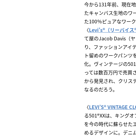
今から131年前、現在
たキャンバス生地のワ
た100％ピュアなワー
〈
Levi’s®（リーバイス
て屋のJacob Da
り、ファッションアイテ
ト留めのワークパンツを
化。ヴィンテージの50
っては数百万円で売買さ
から発見され、クリス
なるのだろう。
〈
LEVI’S® VINTA
る501®XXは、キン
を今の時代に蘇らせた
めるデザインに。デニ