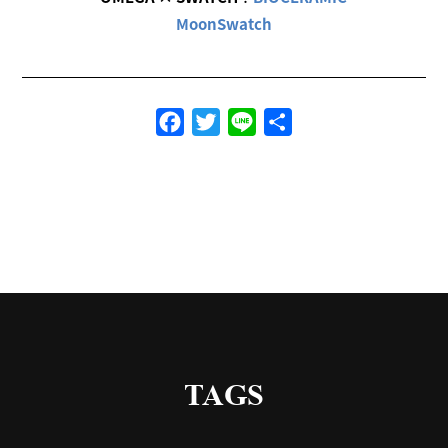
MoonSwatch
Facebook
Twitter
Line
共
有
TAGS