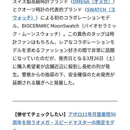
スイス製高級時計ブランド〈
OMEGA（オメガ）
〉
とクオーツ時計の代表的ブランド〈
SWATCH（ス
ウォッチ）
〉による初のコラボレーションモデ
ル、BIOCERAMIC MoonSwatch（バイオセラミッ
ク・ムーンスウォッチ）。この異色のタッグは時
計ファンはもちろん、レアなコラボレーションモ
デルを求めるファッション好きの間で非常に話題
になっていたのだが、発売日となる3月26日（土）
に購入希望者が店舗近辺に殺到し長蛇の列が発
生。警察からの指導の下、安全確保のため発売が
延期される騒ぎへと発展した。
【併せてチェックしたい】
アポロ11号月面着陸50
周年を祝うオメガ・スピードマスターの限定モデ