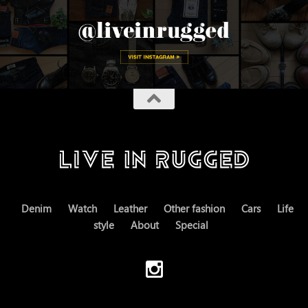
Denim
Watch
Leather
Other fashion
Cars
Life
style
About
Special