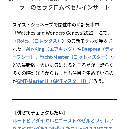
ラーのセラクロムベゼルインサート
スイス・ジュネーブで開催中の時計見本市
「Watches and Wonders Geneva 2022」にて、
〈
Rolex（ロレックス）
〉の最新モデルが発表さ
れた。
Air-King（エアキング）
や
Deepsea（ディ
ープシー）
、
Yacht-Master（ヨットマスター）
な
どの最新版も大いに気になるところだが、恐らく
多くの時計好きからもっとも注目を集めているの
が
GMT-Master II（GMTマスターII）
だろう。
【併せてチェックしたい】
ルートビアダイヤルとゴーストベゼルというレア
なエイジングを2つも備えたロレックスGMTマス