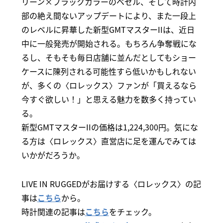
リーン×ブラックカラーのベゼル、そして時計内
部の絶え間ないアップデートにより、また一段上
のレベルに昇華した新型GMTマスターIIは、近日
中に一般発売が開始される。もちろん争奪戦にな
るし、そもそも毎日店舗に並んだとしてもショー
ケースに陳列される可能性すら低いかもしれない
が、多くの〈ロレックス〉ファンが「買えるなら
今すぐ欲しい！」と思える魅力を数多く持ってい
る。
新型GMTマスターIIの価格は1,224,300円。気にな
る方は〈ロレックス〉直営店に足を運んでみては
いかがだろうか。
LIVE IN RUGGEDがお届けする〈ロレックス〉の記
事は
こちら
から。
時計関連の記事は
こちら
をチェック。