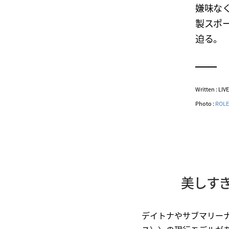
嫌味な
製スポ
迫る。
Written : LI
Photo :
ROLE
美しす
デイトナやサブマリーナ