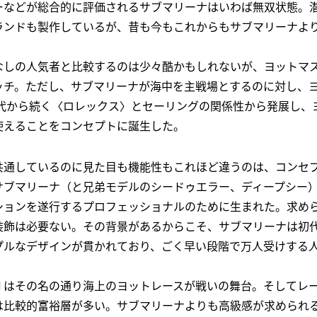
ーなどが総合的に評価されるサブマリーナはいわば無双状態。
ランドも製作しているが、昔も今もこれからもサブマリーナよ
なしの人気者と比較するのは少々酷かもしれないが、ヨットマ
ッチ。ただし、サブマリーナが海中を主戦場とするのに対し、
年代から続く〈ロレックス〉とセーリングの関係性から発展し、
使えることをコンセプトに誕生した。
共通しているのに見た目も機能性もこれほど違うのは、コンセ
サブマリーナ（と兄弟モデルのシードゥエラー、ディープシー
ションを遂行するプロフェッショナルのために生まれた。求め
装飾は必要ない。その背景があるからこそ、サブマリーナは初
プルなデザインが貫かれており、ごく早い段階で万人受けする
Ⅱはその名の通り海上のヨットレースが戦いの舞台。そしてレ
は比較的富裕層が多い。サブマリーナよりも高級感が求められ