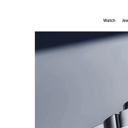
Watch
Jew