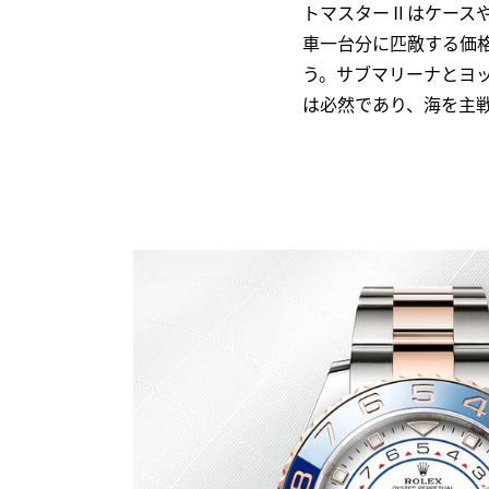
トマスターⅡはケースや
車一台分に匹敵する価
う。サブマリーナとヨ
は必然であり、海を主