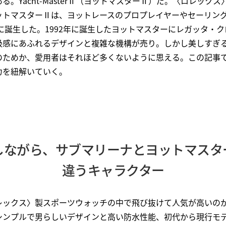
る。Yacht-MasterⅡ（ヨットマスターⅡ）だ。〈ロレック
ットマスターⅡは、ヨットレースのプロプレイヤーやセーリン
年に誕生した。1992年に誕生したヨットマスターにレガッタ・
級感にあふれるデザインと複雑な機構が売り。しかし美しすぎ
のためか、愛用者はそれほど多くないように思える。この記事
力を紐解いていく。
しながら、サブマリーナとヨットマスタ
違うキャラクター
レックス〉製スポーツウォッチの中で飛び抜けて人気が高いの
シンプルで男らしいデザインと高い防水性能、初代から現行モ