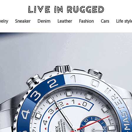
elry
Sneaker
Denim
Leather
Fashion
Cars
Life styl