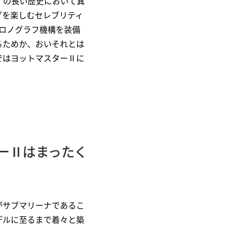
ス〉の長い歴史において異
グを楽しむセレブリティ
クロノグラフ機構を装備
るためか、おいそれとは
ではヨットマスターⅡに
ーⅡはまったく
がサブマリーナであるこ
デルに至るまで着々と築