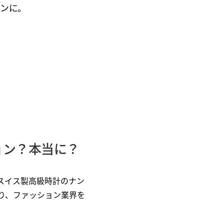
ョンに。
ション？本当に？
スイス製高級時計のナン
り、ファッション業界を