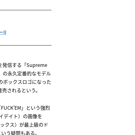
II
信する「Supreme
〉の永久定番的なモデル
があのボックスロゴになった
発売されるという。
CK’EM」という強烈
ル・デイデイト）の画像を
ロレックス〉が最上級のド
という疑問もある。