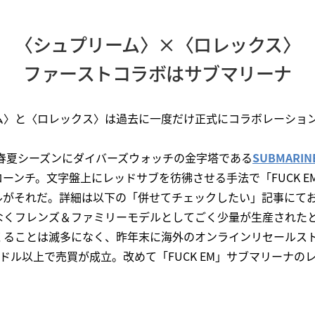
〈シュプリーム〉×〈ロレックス〉
ファーストコラボはサブマリーナ
ム〉と〈ロレックス〉は過去に一度だけ正式にコラボレーショ
？
の春夏シーズンにダイバーズウォッチの金字塔である
SUBMAR
ーンチ。文字盤上にレッドサブを彷彿させる手法で「FUCK E
ルがそれだ。詳細は以下の「併せてチェックしたい」記事にて
なくフレンズ＆ファミリーモデルとしてごく少量が生産された
ることは滅多になく、昨年末に海外のオンラインリセールストア「Ju
00ドル以上で売買が成立。改めて「FUCK EM」サブマリーナ