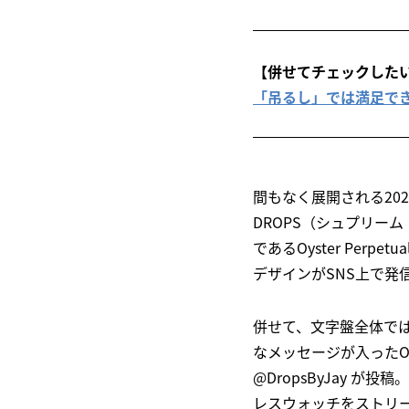
【併せてチェックした
「吊るし」では満足できない
間もなく展開される20
DROPS（シュプリー
であるOyster Per
デザインがSNS上で発
併せて、文字盤全体では
なメッセージが入ったOys
@DropsByJay
レスウォッチをストリ