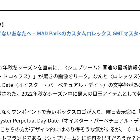
い】
あなたへ – MAD Parisのカスタムロレックス GMTマスター
22年秋冬シーズンを直前に、〈シュプリーム〉関連の最新情報を発
ム・ドロップス）」が驚きの画像をリーク。なんと〈ロレックス
petual Date（オイスター・パーペチュアル・デイト）の文字盤
信された。2022年秋冬シーズン中に最大の目玉アイテムとして
なくワンポイントで赤いボックスロゴが入り、曜日表示窓に「FU
ter Perpetual Day-Date（オイスター・パーペチュア
 が投稿。こちらの方がデザイン的にはあり得そうな気がするが、〈
ートブランドである〈シュプリーム〉に許可を出すだろうか？