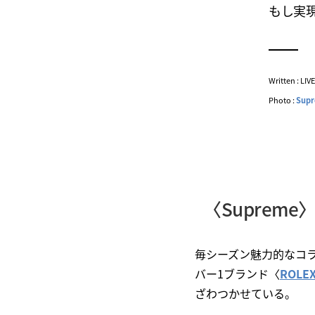
もし実
Written : LI
Photo :
Sup
〈Suprem
毎シーズン魅力的なコ
バー1ブランド〈
ROL
ざわつかせている。