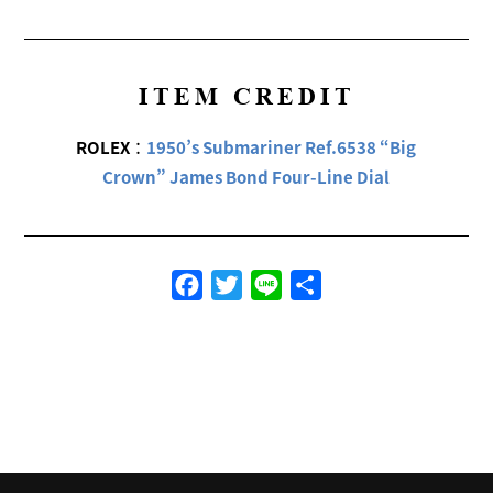
ITEM CREDIT
ROLEX
：
1950’s Submariner Ref.6538 “Big
Crown” James Bond Four-Line Dial
Facebook
Twitter
Line
共
有