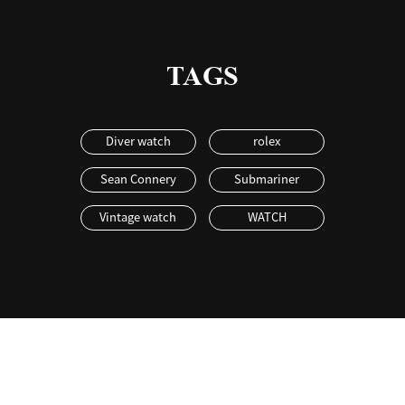
TAGS
Diver watch
rolex
Sean Connery
Submariner
Vintage watch
WATCH