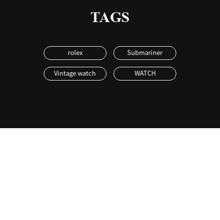
TAGS
rolex
Submariner
Vintage watch
WATCH