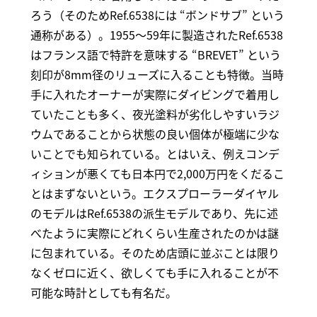
ろう（そのためRef.6538には “ボンドサブ” という
通称がある）。1955～59年に製造されたRef.6538
はフランス語で特許を意味する “BREVET” という
刻印が8mm径のリューズに入ることも特徴。当時
手に入れたオーナーが実際にダイビングで着用し
ていたことも多く、夜光塗料が劣化しやすいラジ
ウムであることから状態の良い個体が極端に少な
いことでも知られている。とはいえ、例えコンデ
ィションが悪くても日本円で2,000万円をくだるこ
とはまずないという。エクスプローラーダイヤル
のモデルはRef.6538の派生モデルであり、先に述
べたように実際にどれくらい生産されたのかは謎
に包まれている。そのため店頭に並ぶことは限り
なくゼロに近く、欲しくても手に入れることが不
可能な時計としても有名だ。