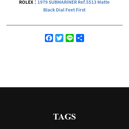
ROLEX
：
1979 SUBMARINER Ref.5513 Matte
Black Dial Feet First
Facebook
Twitter
Line
共
有
TAGS