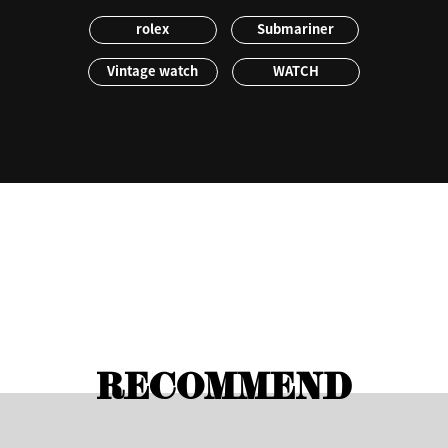
rolex
Submariner
Vintage watch
WATCH
RECOMMEND