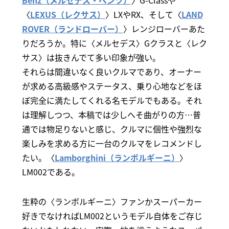
Benz（メルセデス・ベンツ）
〉G-Classや
〈
LEXUS（レクサス）
〉LXやRX、そして〈
LAND
ROVER（ランドローバー）
〉レンジローバーあた
りだろうか。特に〈メルセデス〉Gクラスと〈レク
サス〉は抜きんでて多い印象が強い。
それらは間違いなく良いクルマであり、オーナー
が求める高級感やステータス、乗り心地などをほ
ぼ完全に満たしてくれる名モデルでもある。それ
は理解しつつ、本稿では少しへそ曲がりの方…普
通では物足りないと感じ、クルマに個性や強烈な
楽しみを求める方に一台のクルマをレコメンドし
たい。〈
Lamborghini（ランボルギーニ）
〉
LM002である。
生粋の〈ランボルギーニ〉ファンかスーパーカー
好きでなければLM002というモデル自体をご存じ