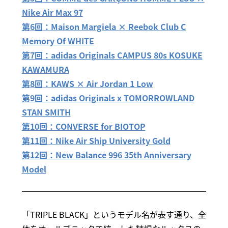
Nike Air Max 97
第6回：Maison Margiela × Reebok Club C
Memory Of WHITE
第7回：adidas Originals CAMPUS 80s KOSUKE
KAWAMURA
第8回：KAWS × Air Jordan 1 Low
第9回：adidas Originals x TOMORROWLAND
STAN SMITH
第10回：CONVERSE for BIOTOP
第11回：Nike Air Ship University Gold
第12回：New Balance 996 35th Anniversary
Model
「TRIPLE BLACK」というモデル名が表す通り、全