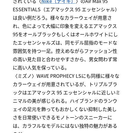
されている〈
Nike（ナイキ）
〉のAir Max 95
ESSENTIALS（エアマックス 95 エッセンシャル）
は良い例だろう。様々なカラーウェイが用意さ
れ、色によって大幅に印象を変えるエアマックス
95をオールブラックもしくはオールホワイトにし
たエッセンシャルズは、同モデル屈指のモードな
雰囲気を持つ一足。控えめながらファッション性
の高い見た目と合わせやすさから、男女問わず常
に高い人気を保っている。
〈ミズノ〉WAVE PROPHECY LSにも同様に様々な
カラーウェイが用意されているが、トリプルブラ
ックはエアマックス 95 エッセンシャルに近しいミ
ニマルの美が感じられる。ハイブランドのランウ
ェイの足元を飾ってもおかしくない抑制した美し
さを日常使いできるモノトーンのスニーカーに
は、カラフルなモデルにはない独特の魅力がある