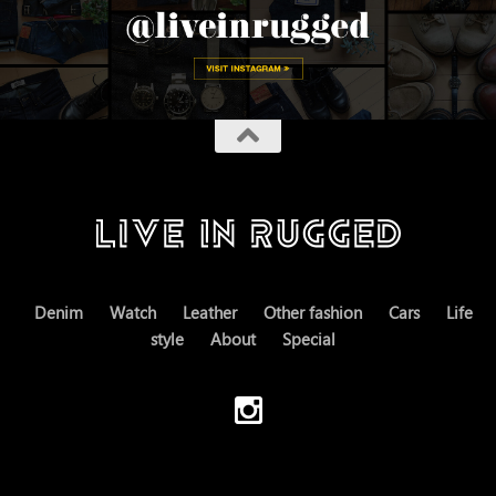
Denim
Watch
Leather
Other fashion
Cars
Life
style
About
Special