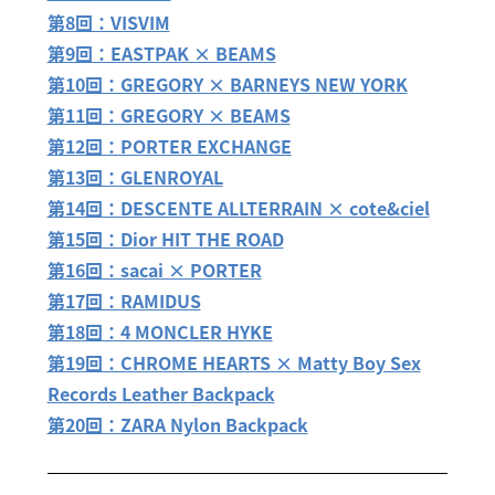
第8回：VISVIM
第9回：EASTPAK × BEAMS
第10回：GREGORY × BARNEYS NEW YORK
第11回：GREGORY × BEAMS
第12回：PORTER EXCHANGE
第13回：GLENROYAL
第14回：DESCENTE ALLTERRAIN × cote&ciel
第15回：Dior HIT THE ROAD
第16回：sacai × PORTER
第17回：RAMIDUS
第18回：4 MONCLER HYKE
第19回：CHROME HEARTS × Matty Boy Sex
Records Leather Backpack
第20回：ZARA Nylon Backpack