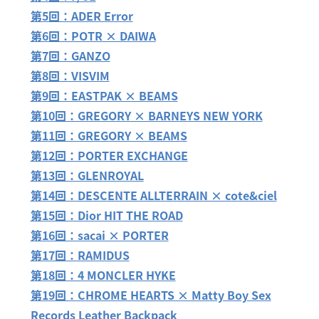
第5回：ADER Error
第6回：POTR × DAIWA
第7回：GANZO
第8回：VISVIM
第9回：EASTPAK × BEAMS
第10回：GREGORY × BARNEYS NEW YORK
第11回：GREGORY × BEAMS
第12回：PORTER EXCHANGE
第13回：GLENROYAL
第14回：DESCENTE ALLTERRAIN × cote&ciel
第15回：Dior HIT THE ROAD
第16回：sacai × PORTER
第17回：RAMIDUS
第18回：4 MONCLER HYKE
第19回：CHROME HEARTS × Matty Boy Sex
Records Leather Backpack