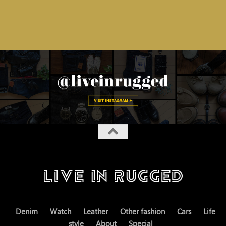
Denim
Watch
Leather
Other fashion
Cars
Life
style
About
Special